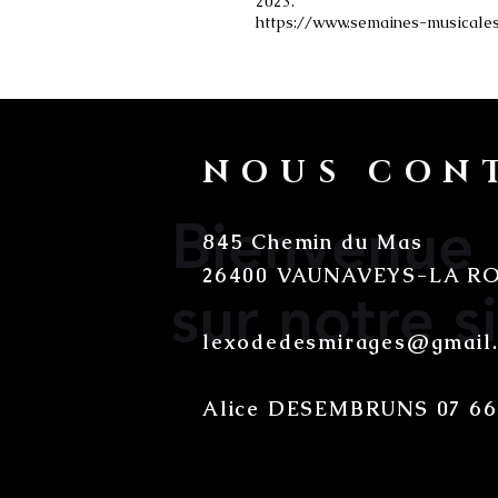
2023.
https://www.semaines-musicale
NOUS CON
Bienvenue
845 Chemin du Mas
26400 VAUNAVEYS-LA R
sur notre s
lexodedesmirages@gmail
Alice DESEMBRUNS 07 66