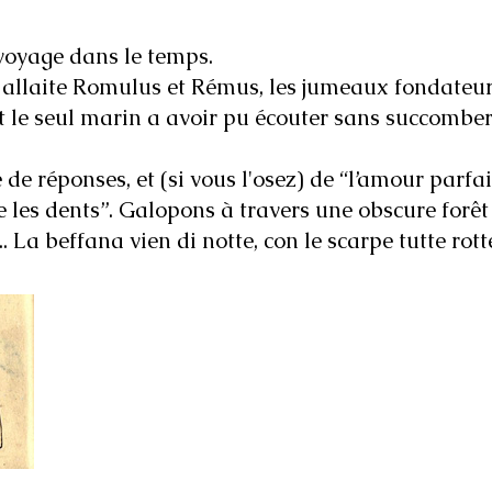
 voyage dans le temps.
i allaite Romulus et Rémus, les jumeaux fondateu
st le seul marin a avoir pu écouter sans succomber
de réponses, et (si vous l'osez) de “l’amour parfai
e les dents”. Galopons à travers une obscure forê
 La beffana vien di notte, con le scarpe tutte rotte
En solo : 2 mythes classique
Durée : 1h20
Nocturne (recommandé)
Public : ados, adultes
Pour écoles : Possibilité de