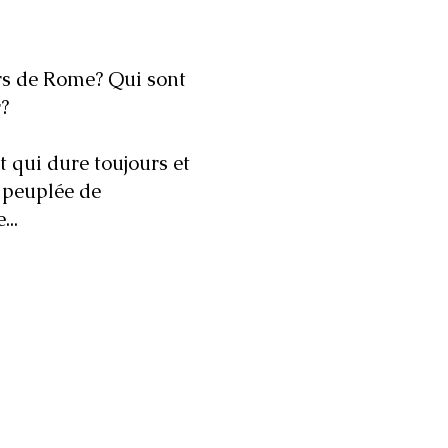
rs de Rome? Qui sont
?
t qui dure toujours et
t peuplée de
...
s et un conte
 faire en totalement