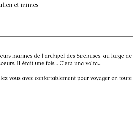
talien et mimés
bilingue ou de doser selon 
urs marines de l'archipel des Sirénuses, au large de 
urs. Il était une fois... C'era una volta...
z vous avec confortablement pour voyager en toute 